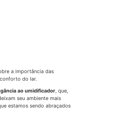
obre a importância das
onforto do lar.
egância ao umidificador
, que,
 deixam seu ambiente mais
r que estamos sendo abraçados